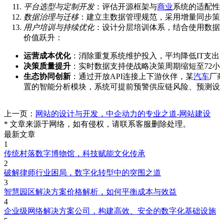
平台选型与定制开发
：评估开源框架与
商业
系统的适配性
数据治理与迁移
：建立主数据管理规范，采用增量同步策略
用户培训与持续优化
：设计分层培训体系，结合使用数据
价值跃升：
运营成本优化
：消除重复系统维护投入，平均降低IT支出2
决策质量提升
：实时数据支持使战略决策周期缩短至72
生态协同创新
：通过开放API连接上下游伙伴，某
汽车
厂
置的智能分析模块，系统可提前预警供应链风险、预测设
上一页：
网站的设计与开发，中企动力的专业之道-网站建设
* 文章来源于网络，如有侵权，请联系客服删除处理。
最新文章
1
传统村落数字博物馆，科技赋能文化传承
2
破解律师行业困局，数字化转型中的突围之道
3
智慧园区解决方案价格解析，如何平衡成本与效益
4
企业级网络解决方案公司，构建高效、安全的数字化基础设施