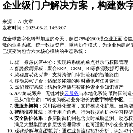
企业级门户解决方案，构建数
来源： All文章
发布时间：2025-05-21 14:53:07
在全球数字化转型加速的今天，超过78%的500强企业正面临信息孤
散的业务系统、统一数据资产、重构协作模式，为企业构建起
已演变为包含六大核心模块的生态系统：
统一身份认证中心
：实现跨系统的单点登录与权限管理
智能数据看板
：聚合ERP、CRM、BI等多源数据可视化
流程自动化引擎
：支持跨部门审批流程的智能路由
移动协同平台
：适配多终端的即时通讯与任务管理
知识管理系统
：结构化存储与智能检索企业知识资产
API集成网关
：无缝对接
云服务
与本地化系统 某跨国制造
已从”信息窗口”转变为驱动业务增长的
数字神经中枢
。
微服务架构
：采用容器化部署，支持模块化扩展。当新增
智能推荐算法
：基于用户角色、行为数据的机器学习模型，实
安全防护体系
：多层防御机制包含实时威胁监测、动态权
满足大型集团的多层级管理需求，也可适配中小企业的
现状诊断与蓝图规划
：通过业务流程拓扑分析，识别43个典