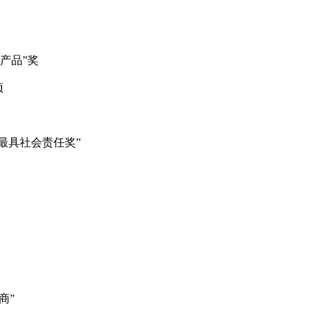
新产品”奖
项
年度最具社会责任奖”
商”