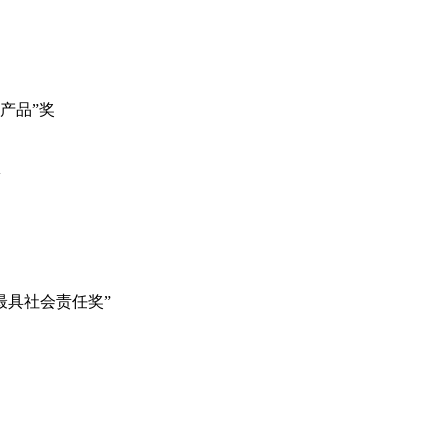
新产品”奖
项
年度最具社会责任奖”