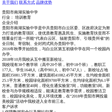
关于我们
联系方式
品牌优势
贵阳市南湖实验中学
行业： 培训教育
企业介绍
贵阳市南湖实验中学是中共贵阳市白云区委、区政府决定为努
力打造的教育强区，使优质教育惠及民生、实施教育扶贫而不
惜重金打造一所能“代表白云区、辐射贵阳市、引领贵州省”的
全日制、寄宿制、全封闭式民办贵阳中学。
2016年秋季开始招生，与白云区第五初级中学在同一个校园内
办学。
2018年10月我校从五中搬至新校址。
我校现有38个教学班（高中20个班，初中18个班），教职工
177人、学生1648人（高中901人，初中747人）。新校址占地
面积35081.5平方米，建筑面积41082.45平方米，生均校舍面积
25.1平方米，校园绿化面积9700平方米，生均绿化面积为6.1平
方米。普通教室40间，理化生通实验室7间，功能教室5间。新
校舍与办学规模相适应，能满足教育教学需求，校园整洁卫
生，校园绿化美化，育人环境优雅，在“2018年贵阳市网投最
美校园”活动中我校进入全市前三名。
客户诉求
1.保障数据安全以及网站归属；